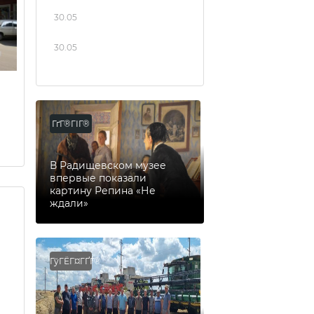
30.05
30.05
ГґГ®ГІГ®
В Радищевском музее
впервые показали
картину Репина «Не
ждали»
ГўГЁГ¤ГҐГ®