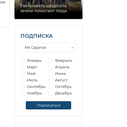
еки
Раскрывать щедрость
земли помогают люди
ПОДПИСКА
Январь
Февраль
Март
Апрель
Май
Июнь
Июль
Август
Сентябрь
Октябрь
Ноябрь
Декабрь