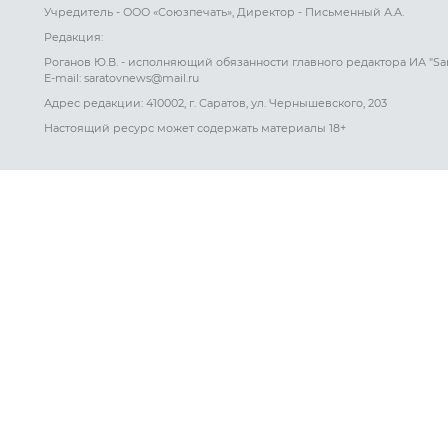
Учредитель - ООО «Союзпечать», Директор - Письменный А.А.
Редакция:
Роганов Ю.В. - исполняющий обязанности главного редактора ИА "Sa
E-mail: saratovnews@mail.ru
Адрес редакции: 410002, г. Саратов, ул. Чернышевского, 203
Настоящий ресурс может содержать материалы 18+