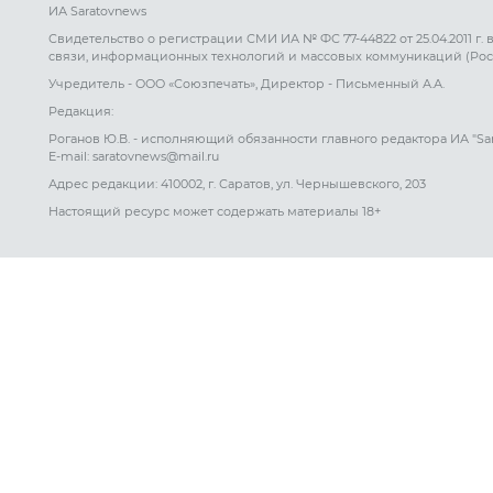
ИА Saratovnews
Свидетельство о регистрации СМИ ИА № ФС 77-44822 от 25.04.2011 г.
связи, информационных технологий и массовых коммуникаций (Рос
Учредитель - ООО «Союзпечать», Директор - Письменный А.А.
Редакция:
Роганов Ю.В. - исполняющий обязанности главного редактора ИА "Sa
E-mail: saratovnews@mail.ru
Адрес редакции: 410002, г. Саратов, ул. Чернышевского, 203
Настоящий ресурс может содержать материалы 18+