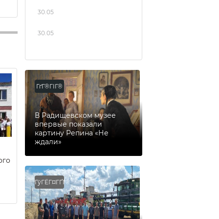
30.05
30.05
ГґГ®ГІГ®
В Радищевском музее
впервые показали
картину Репина «Не
ждали»
ого
ГўГЁГ¤ГҐГ®