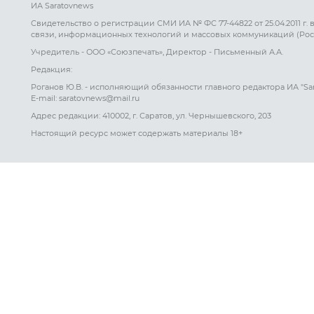
ИА Saratovnews
Свидетельство о регистрации СМИ ИА № ФС 77-44822 от 25.04.2011 г.
связи, информационных технологий и массовых коммуникаций (Рос
Учредитель - ООО «Союзпечать», Директор - Письменный А.А.
Редакция:
Роганов Ю.В. - исполняющий обязанности главного редактора ИА "Sa
E-mail: saratovnews@mail.ru
Адрес редакции: 410002, г. Саратов, ул. Чернышевского, 203
Настоящий ресурс может содержать материалы 18+