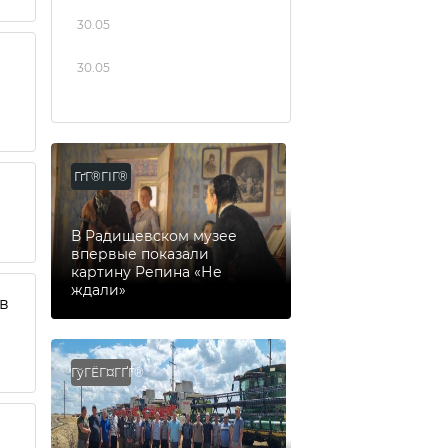
30.05
30.05
ГґГ®ГІГ®
В Радищевском музее
впервые показали
картину Репина «Не
ждали»
ев
ГўГЁГ¤ГҐГ®