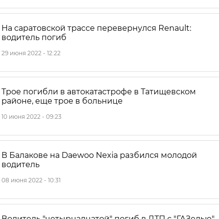
На саратовской трассе перевернулся Rеnаult:
водитель погиб
29 июня 2022 - 12:22
Трое погибли в автокатастрофе в Татищевском
районе, еще трое в больнице
10 июня 2022 - 09:23
В Балакове на Daewoo Nexia разбился молодой
водитель
08 июня 2022 - 10:31
Водитель "четырнадцатой" погиб в ДТП с "ГАЗелью"