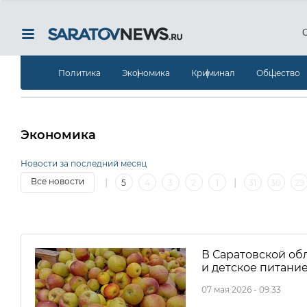
Политика
Экономика
Криминал
Общество
Экономика
Новости за последний месяц
|
|
Все новости
5
4
3
2
1
31
30
29
13
12
11
10
9
8
7
6
5
4
3
2
В Саратовской об
и детское питани
07 мая 2026 - 09:33