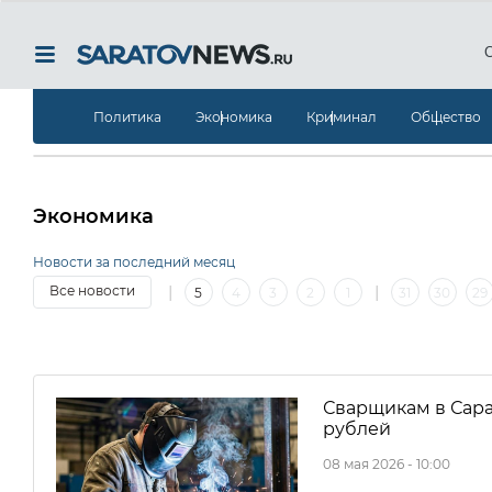
Политика
Экономика
Криминал
Общество
Экономика
Новости за последний месяц
|
|
Все новости
5
4
3
2
1
31
30
29
13
12
11
10
9
8
7
6
5
4
3
2
Сварщикам в Сара
рублей
08 мая 2026 - 10:00