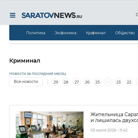
Политика
Экономика
Криминал
Общество
Криминал
Новости за последний месяц
|
Все новости
29
28
27
26
25
24
23
22
|
5
4
3
2
1
30
29
28
27
26
25
2
Жительница Сарат
и лишилась двухс
05 июля 2026 - 11:42