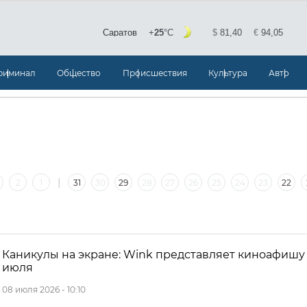
риминал
Общество
Происшествия
Культура
Авто
|
2
1
31
30
29
28
27
26
25
24
23
22
|
7
6
5
4
3
2
1
30
29
28
Каникулы на экране: Wink представляет киноафишу
июля
08 июля 2026 - 10:10