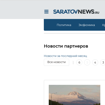
Политика
Экономика
К
Новости партнеров
Новости за последний месяц
|
Все новости
6
5
4
3
14
13
12
11
10
9
8