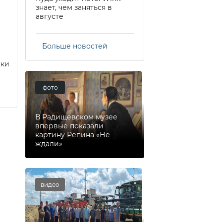
знает, чем заняться в
августе
Больше новостей
еки
фото
В Радищевском музее
впервые показали
картину Репина «Не
ждали»
видео