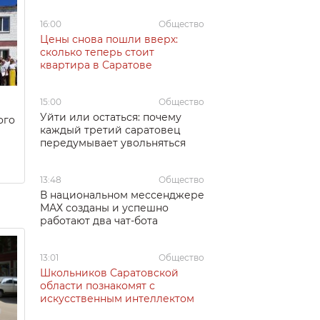
16:00
Общество
Цены снова пошли вверх:
сколько теперь стоит
квартира в Саратове
15:00
Общество
Уйти или остаться: почему
ого
каждый третий саратовец
передумывает увольняться
13:48
Общество
В национальном мессенджере
МАХ созданы и успешно
работают два чат-бота
13:01
Общество
Школьников Саратовской
области познакомят с
искусственным интеллектом