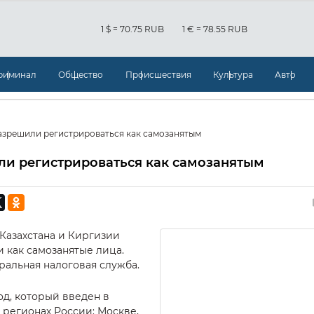
1 $ = 70.75 RUB
1 € = 78.55 RUB
риминал
Общество
Происшествия
Культура
Авто
зрешили регистрироваться как самозанятым
и регистрироваться как самозанятым
Казахстана и Киргизии
 как самозанятые лица.
альная налоговая служба.
д, который введен в
 регионах России: Москве,