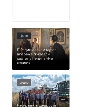
фото
В Радищевском музее
впервые показали
картину Репина «Не
ждали»
видео
Раскрывать щедрость