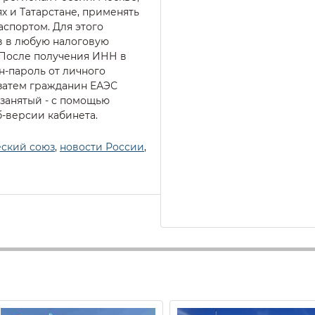
х и Татарстане, применять
аспортом.
Для этого
в в любую налоговую
 После получения ИНН в
-пароль от личного
 затем гражданин ЕАЭС
занятый - с помощью
-версии кабинета.
еский союз
,
новости России
,