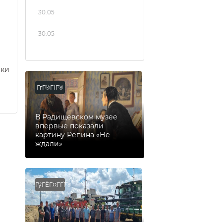
30.05
30.05
еки
ГґГ®ГІГ®
В Радищевском музее
впервые показали
картину Репина «Не
ждали»
ГўГЁГ¤ГҐГ®