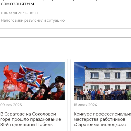
самозанятым
11 января 2019 - 08:10
Налоговики разъяснили ситуацию
09 мая 2026
16 июля 2024
В Саратове на Соколовой
Конкурс профессиональн
горе прошло празднование
мастерства работников
81-й годовщины Победы
«Саратовмелиоводхоза»