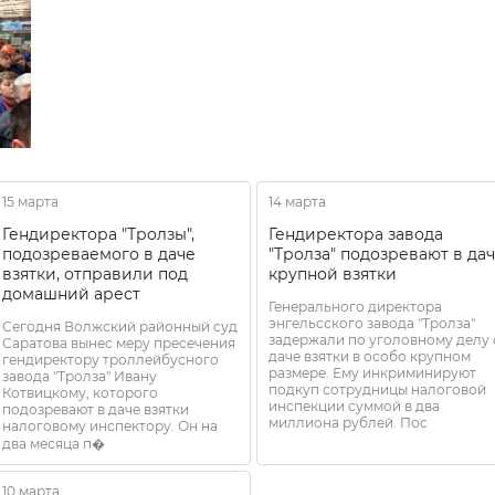
15 марта
14 марта
Гендиректора "Тролзы",
Гендиректора завода
подозреваемого в даче
"Тролза" подозревают в да
взятки, отправили под
крупной взятки
домашний арест
Генерального директора
энгельсского завода "Тролза"
Сегодня Волжский районный суд
задержали по уголовному делу 
Саратова вынес меру пресечения
даче взятки в особо крупном
гендиректору троллейбусного
размере. Ему инкриминируют
завода "Тролза" Ивану
подкуп сотрудницы налоговой
Котвицкому, которого
инспекции суммой в два
подозревают в даче взятки
миллиона рублей. Пос
налоговому инспектору. Он на
два месяца п�
10 марта