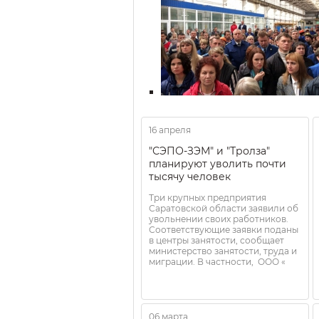
16 апреля
"СЭПО-ЗЭМ" и "Тролза"
планируют уволить почти
тысячу человек
Три крупных предприятия
Саратовской области заявили об
увольнении своих работников.
Соответствующие заявки поданы
в центры занятости, сообщает
министерство занятости, труда и
миграции. В частности, ООО «
06 марта