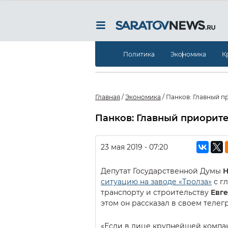
Политика
Экономика
К
Главная
/
Экономика
/
Панков: Главный пр
Панков: Главный приорите
23 мая 2019 - 07:20
Депутат Государственной Думы
Н
ситуацию на заводе «Тролза»
с г
транспорту и строительству
Евг
этом он рассказал в своем телег
«Если в лице крупнейшей компа