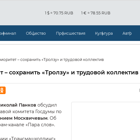
1 $ = 70.75 RUB
1 € = 78.55 RUB
риминал
Общество
Происшествия
Культура
Авто
иоритет – сохранить «Тролзу» и трудовой коллектив
т – сохранить «Тролзу» и трудовой коллектив
иколай Панков
обсудил
лавой комитета Госдумы по
ением Москвичевым
. Об
рам-канале «Пара слов».
нии «Трансмашхолдинг»