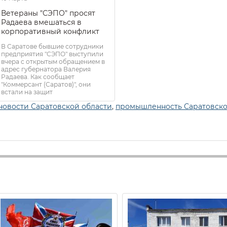
Ветераны "СЭПО" просят
Радаева вмешаться в
корпоративный конфликт
В Саратове бывшие сотрудники
предприятия "СЭПО" выступили
вчера с открытым обращением в
адрес губернатора Валерия
Радаева. Как сообщает
"Коммерсант (Саратов)", они
встали на защит
новости Саратовской области
,
промышленность Саратовск