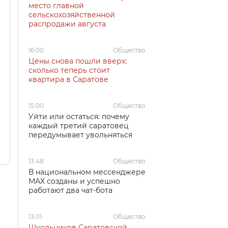
место главной
сельскохозяйственной
распродажи августа
16:00
Общество
Цены снова пошли вверх:
сколько теперь стоит
квартира в Саратове
15:00
Общество
Уйти или остаться: почему
каждый третий саратовец
передумывает увольняться
13:48
Общество
В национальном мессенджере
МАХ созданы и успешно
работают два чат-бота
13:01
Общество
Школьников Саратовской