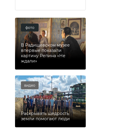
фото
В Радищевском музее
впервые показали
картину Репина «Не
ждали»
видео
Раскрывать щедрость
земли помогают люди