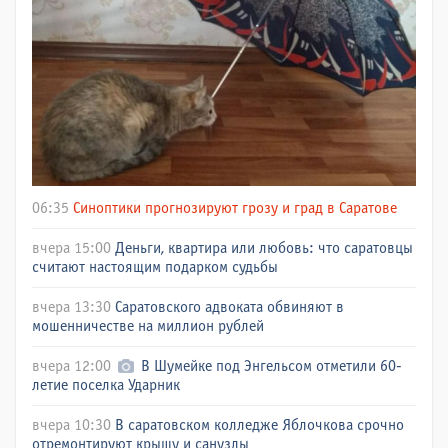
06:35
Синоптики прогнозируют грозу и град в Саратове
вчера 15:00
Деньги, квартира или любовь: что саратовцы
считают настоящим подарком судьбы
вчера 13:30
Саратовского адвоката обвиняют в
мошенничестве на миллион рублей
вчера 12:00
В Шумейке под Энгельсом отметили 60-
летие поселка Ударник
вчера 10:30
В саратовском колледже Яблочкова срочно
отремонтируют крышу и санузлы