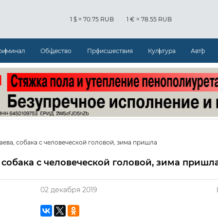
1 $ = 70.75 RUB
1 € = 78.55 RUB
риминал
Общество
Происшествия
Культура
Авто
ева, собака с человеческой головой, зима пришла
 собака с человеческой головой, зима пришл
02 декабря 2019