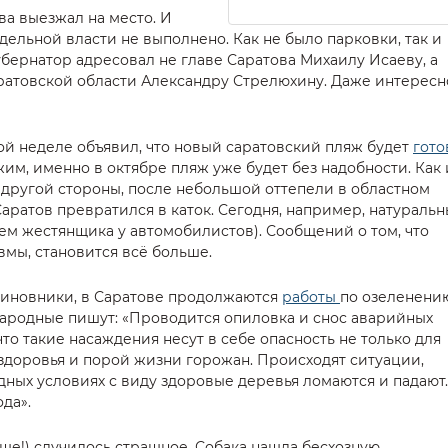
а выезжал на место. И
едельной власти не выполнено. Как не было парковки, так и
убернатор адресовал не главе Саратова Михаилу Исаеву, а
атовской области Александру Стрелюхину. Даже интересн
ой неделе объявил, что новый саратовский пляж будет
гот
им, именно в октябре пляж уже будет без надобности. Как 
С другой стороны, после небольшой оттепели в областном
аратов превратился в каток. Сегодня, например, натураль
нем жестянщика у автомобилистов). Сообщений о том, что
вмы, становится всё больше.
чиновники, в Саратове продолжаются
работы
по озеленени
народные пишут: «Проводится опиловка и снос аварийных
что такие насаждения несут в себе опасность не только для
 здоровья и порой жизни горожан. Происходят ситуации,
дных условиях с виду здоровые деревья ломаются и падают.
да».
еще!) случилось страшное. Собака нашла бесхозную