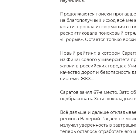
научились.
Продолжаются поиски пропавшег
на благополучный исход всё мен
кстати, прошла информация о то
раскритиковала поисковый отряд 
«Прорыв». Остается только восх
Новый рейтинг, в котором Сара
из Финансового университета п
жизни в российских городах. Учи
качество дорог и безопасность д
системы ЖКХ…
Саратов занял 67-е место. Зато о
подбрасывать. Хотя шоколадная во
Всё дальше и дальше откладывае
региона Валерий Радаев не может
излучал уверенность в завтрашне
теперь осталось отработать его 