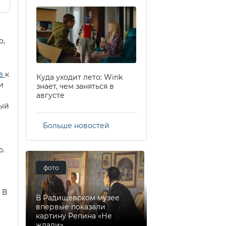
о,
ов
к
Куда уходит лето: Wink
и
знает, чем заняться в
августе
ный
Больше новостей
ю.
фото
 В
В Радищевском музее
впервые показали
картину Репина «Не
ждали»