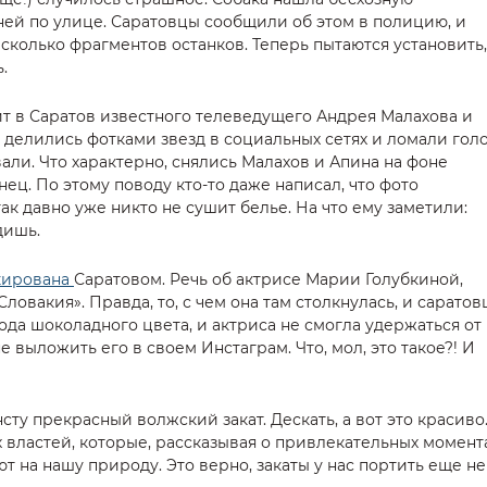
 ней по улице. Саратовцы сообщили об этом в полицию, и
сколько фрагментов останков. Теперь пытаются установить,
.
т в Саратов известного телеведущего Андрея Малахова и
делились фотками звезд в социальных сетях и ломали гол
вали. Что характерно, снялись Малахов и Апина на фоне
ц. По этому поводу кто-то даже написал, что фото
так давно уже никто не сушит белье. На что ему заметили:
дишь.
кирована
Саратовом. Речь об актрисе Марии Голубкиной,
ловакия». Правда, то, с чем она там столкнулась, и саратов
ода шоколадного цвета, и актриса не смогла удержаться от
не выложить его в своем Инстаграм. Что, мол, это такое?! И
ту прекрасный волжский закат. Дескать, а вот это красиво
 властей, которые, рассказывая о привлекательных момент
т на нашу природу. Это верно, закаты у нас портить еще не