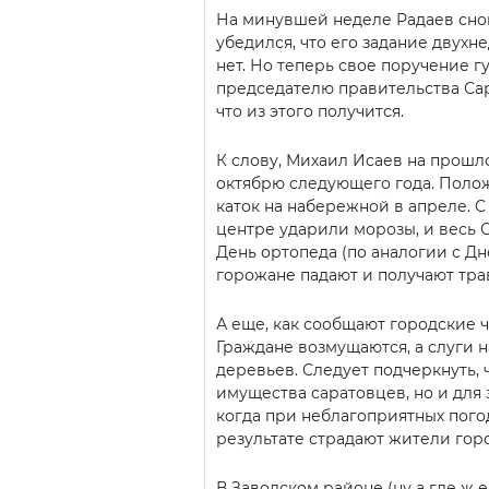
На минувшей неделе Радаев снов
убедился, что его задание двухн
нет. Но теперь свое поручение г
председателю правительства Сар
что из этого получится.
К слову, Михаил Исаев на прошл
октябрю следующего года. Полож
каток на набережной в апреле. 
центре ударили морозы, и весь С
День ортопеда (по аналогии с Д
горожане падают и получают тра
А еще, как сообщают городские 
Граждане возмущаются, а слуги 
деревьев. Следует подчеркнуть, 
имущества саратовцев, но и для
когда при неблагоприятных пого
результате страдают жители горо
В Заводском районе (ну а где ж 