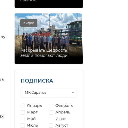
видео
ову
Раскрывать щедрость
земли помогают люди
ца
ПОДПИСКА
Январь
Февраль
.
Март
Апрель
ах
Май
Июнь
Июль
Август