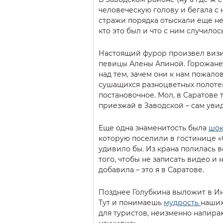
человеческую голову и бегала с
стражи порядка отыскали еще не
кто это был и что с ним случилось
Настоящий фурор произвел визи
певицы Алены Апиной. Горожане 
над тем, зачем они к нам пожало
сушащихся разноцветных полотене
постановочное. Мол, в Саратове 
приезжай в Заводской – сам уви
Еще одна знаменитость была
шо
которую поселили в гостинице «С
удивило бы. Из крана полилась в
того, чтобы не записать видео и 
добавила – это я в Саратове.
Позднее Голубкина выложит в Инс
Тут и понимаешь
мудрость
наших
для туристов, неизменно напираю