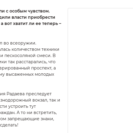
ли с особым чувством.
или власти приобрести
 вот хватит ли ее теперь –
л во всеоружии.
лась количеством техники
 и пескосоляной смеси. В
ки так расстарались, что
врированный проспект, а
ему высаженных молодых
ия Радаева преследует
езнодорожный вокзал, так и
ти устроить тут
ждан. А то ни встретить,
гом запрещающие знаки,
сделать!