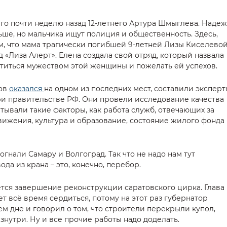
о почти неделю назад 12-летнего Артура Шмыглева. Наде
ьше, но мальчика ищут полиция и общественность. Здесь,
м, что мама трагически погибшей 9-летней Лизы Киселево
«Лиза Алерт». Елена создала свой отряд, который назвала
ититься мужеством этой женщины и пожелать ей успехов.
тов
оказался
на одном из последних мест, составили эксперт
ри правительстве РФ. Они провели исследование качества
тывали такие факторы, как работа служб, отвечающих за
вижения, культура и образование, состояние жилого фонда
богнали Самару и Волгоград. Так что не надо нам тут
да из крана – это, конечно, перебор.
тся завершение реконструкции саратовского цирка. Глава
 всё время сердиться, потому на этот раз губернатор
м дне и говорил о том, что строители перекрыли купол,
изнутри. Ну и все прочие работы надо доделать.