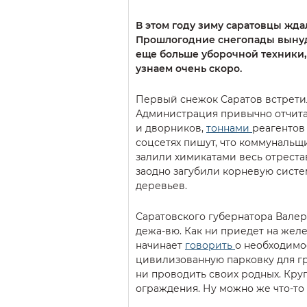
В этом году зиму саратовцы жда
Прошлогодние снегопады вынуд
еще больше уборочной техники, а
узнаем очень скоро.
Первый снежок Саратов встрети
Администрация привычно отчита
и дворников,
тоннами
реагентов
соцсетях пишут, что коммунальщи
залили химикатами весь отреста
заодно загубили корневую сист
деревьев.
Саратовского губернатора Валер
дежа-вю. Как ни приедет на жел
начинает
говорить
о необходимос
цивилизованную парковку для гра
ни проводить своих родных. Кру
ограждения. Ну можно же что-то 