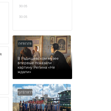
30.05
30.05
ГґГ®ГІГ®
я
В Радищевском музее
впервые показали
картину Репина «Не
ждали»
ГўГЁГ¤ГҐГ®