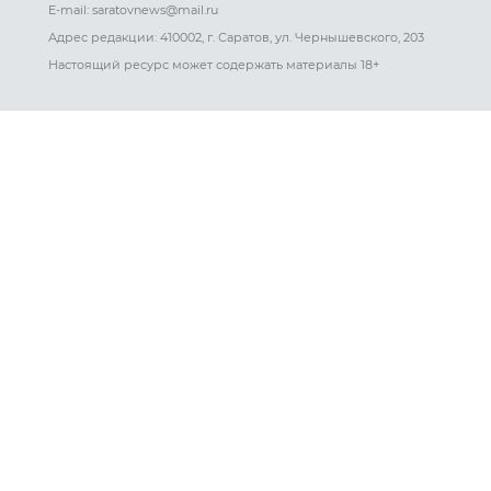
E-mail: saratovnews@mail.ru
Адрес редакции: 410002, г. Саратов, ул. Чернышевского, 203
Настоящий ресурс может содержать материалы 18+