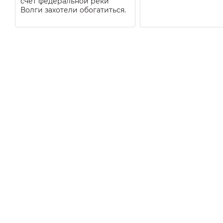
счёт федеральной реки
Волги захотели обогатиться.