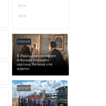
30.05
30.05
ГґГ®ГІГ®
В Радищевском музее
впервые показали
картину Репина «Не
ждали»
ГўГЁГ¤ГҐГ®