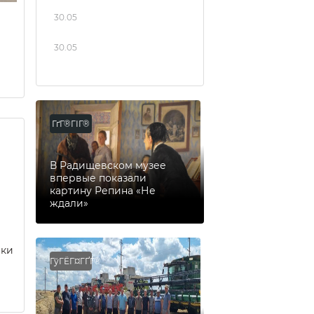
30.05
30.05
ГґГ®ГІГ®
В Радищевском музее
впервые показали
картину Репина «Не
ждали»
еки
ГўГЁГ¤ГҐГ®