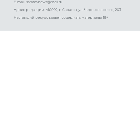
E-mail: saratovnews@mail.ru
Адрес редакции: 410002, г. Саратов, ул. Чернышевского, 203
Настоящий ресурс может содержать материалы 18+