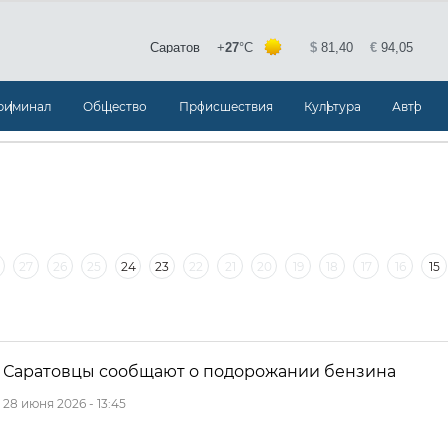
риминал
Общество
Происшествия
Культура
Авто
27
26
25
24
23
22
21
20
19
18
17
16
15
30
29
28
27
26
25
24
23
22
Саратовцы сообщают о подорожании бензина
28 июня 2026 - 13:45