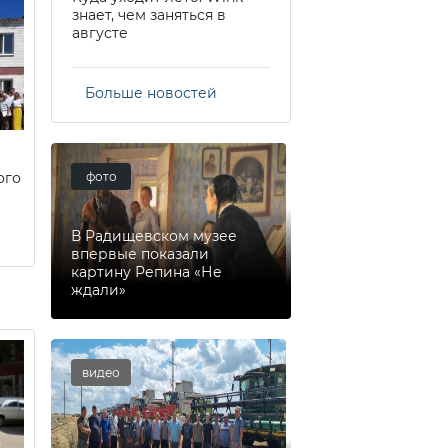
знает, чем заняться в
августе
Больше новостей
фото
ого
В Радищевском музее
впервые показали
картину Репина «Не
ждали»
видео