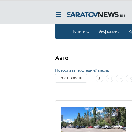
Политика
Экономика
К
Авто
Новости за последний месяц
|
Все новости
31
30
29
28
|
7
6
5
4
3
2
1