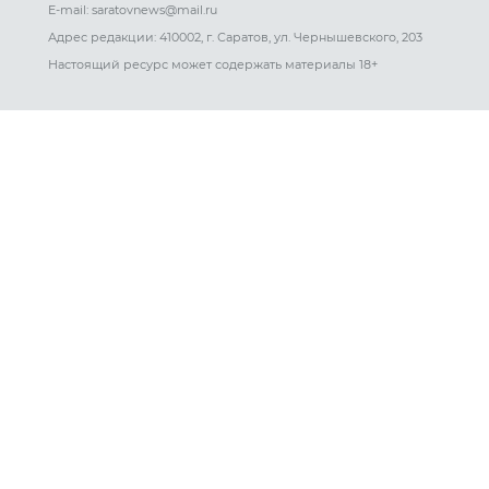
E-mail: saratovnews@mail.ru
Адрес редакции: 410002, г. Саратов, ул. Чернышевского, 203
Настоящий ресурс может содержать материалы 18+