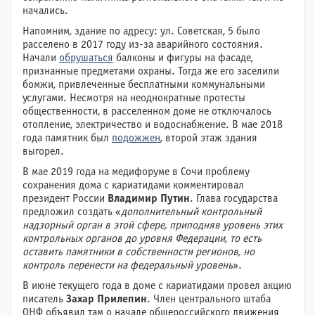
начались.
Напомним, здание по адресу: ул. Советская, 5 было
расселено в 2017 году из-за аварийного состояния.
Начали
обрушаться
балконы и фигуры на фасаде,
признанные предметами охраны. Тогда же его заселили
бомжи, привлеченные бесплатными коммунальными
услугами. Несмотря на неоднократные протесты
общественности, в расселенном доме не отключалось
отопление, электричество и водоснабжение. В мае 2018
года памятник был
подожжен
, второй этаж здания
выгорел.
В мае 2019 года на медифоруме в Сочи проблему
сохранения дома с кариатидами комментировал
президент России
Владимир Путин
. Глава государства
предложил создать «
дополнительный контрольный
надзорный орган в этой сфере, приподняв уровень этих
контрольных органов до уровня Федерации, то есть
оставить памятники в собственности регионов, но
контроль перенести на федеральный уровень
».
В июне текущего года в доме с кариатидами провел акцию
писатель
Захар Прилепин
. Член центрального штаба
ОНФ объявил там о начале общероссийского движения