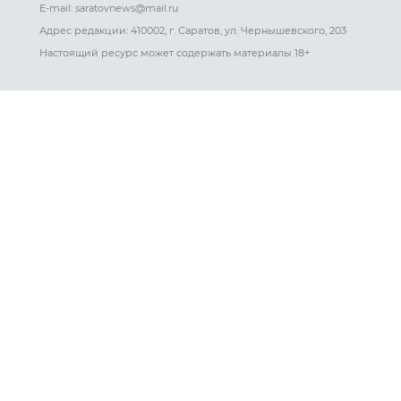
E-mail: saratovnews@mail.ru
Адрес редакции: 410002, г. Саратов, ул. Чернышевского, 203
Настоящий ресурс может содержать материалы 18+