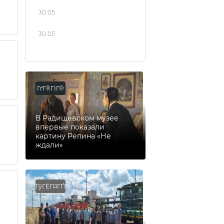
30.05
30.05
ГґГ®ГІГ®
В Радищевском музее
впервые показали
картину Репина «Не
ждали»
ГўГЁГ¤ГҐГ®