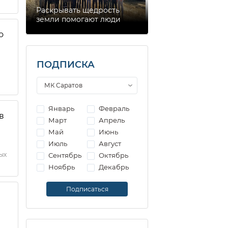
Раскрывать щедрость
земли помогают люди
о
ПОДПИСКА
Январь
Февраль
в
Март
Апрель
Май
Июнь
Июль
Август
ых
Сентябрь
Октябрь
Ноябрь
Декабрь