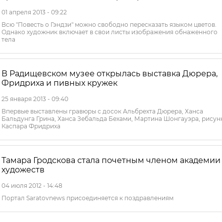
01 апреля 2013 - 09:22
Всю "Повесть о Гэндзи" можно свободно пересказать языком цветов.
Однако художник включает в свои листы изображения обнаженного
тела
В Радищевском музее открылась выставка Дюрера,
Фридриха и пивных кружек
25 января 2013 - 09:40
Впервые выставлены гравюры с досок Альбрехта Дюрера, Ханса
Бальдунга Грина, Ханса Зебальда Бехами, Мартина Шонгауэра, рисун
Каспара Фридриха
Тамара Гродскова стала почетным членом академии
художеств
04 июля 2012 - 14:48
Портал Saratovnews присоединяется к поздравлениям