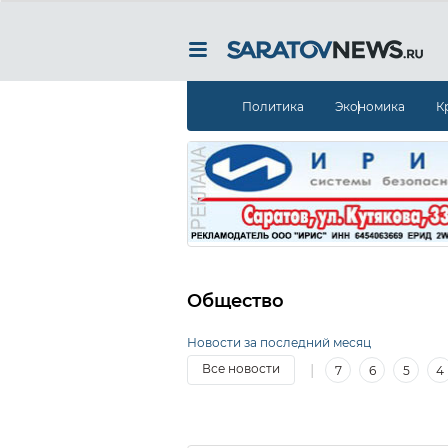
Политика
Экономика
К
Общество
Новости за последний месяц
|
Все новости
7
6
5
4
15
14
13
12
11
10
9