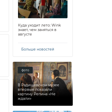
Куда уходит лето: Wink
знает, чем заняться в
августе
Больше новостей
фото
В Радищевском музее
впервые показали
картину Репина «Не
ждали»