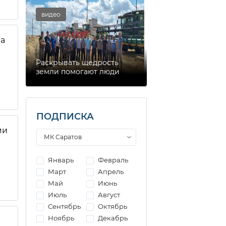
видео
на
Раскрывать щедрость
земли помогают люди
ПОДПИСКА
ми
Январь
Февраль
Март
Апрель
Май
Июнь
Июль
Август
Сентябрь
Октябрь
Ноябрь
Декабрь