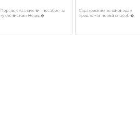
Порядок назначения пособия за
Саратовским пенсионерам
«уклонистов» Неред�
предложат новый способ �