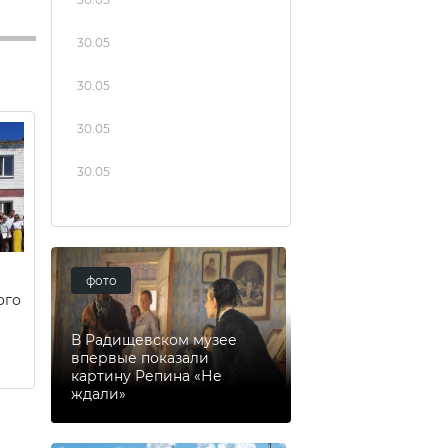
30.05
30.05
30.05
30.05
фото
ого
В Радищевском музее
впервые показали
картину Репина «Не
ждали»