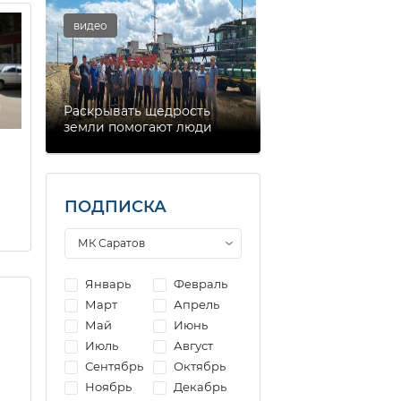
видео
Раскрывать щедрость
земли помогают люди
ПОДПИСКА
Январь
Февраль
Март
Апрель
Май
Июнь
Июль
Август
Сентябрь
Октябрь
Ноябрь
Декабрь