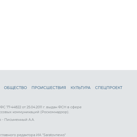
ОБЩЕСТВО
ПРОИСШЕСТВИЯ
КУЛЬТУРА
СПЕЦПРОЕКТ
 77-44822 от 25.04.2011 г. выдан ФСН в сфере
ссовых коммуникаций (Роскомнадзор).
 - Письменный А.А.
главного редактора ИА "Saratovnews"